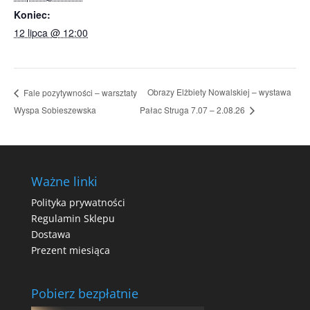
Koniec:
12 lipca @ 12:00
Obrazy Elżbiety Nowalskiej – wystawa
Fale pozytywności – warsztaty
Wyspa Sobieszewska
Pałac Struga 7.07 – 2.08.26
Ważne linki
Polityka prywatności
Regulamin Sklepu
Dostawa
Prezent miesiąca
Pobierz bezpłatnie