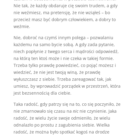
Nie tak, że każdy obdaruje cię swoim trudem, a gdy
nie weźmiesz, ma pretensję, że nie wziąłeś – bo
przecież masz być dobrym człowiekiem, a dobry to
weźmie.
Nie, dobroć na czymś innym polega – pozwalaniu
każdemu na samo bycie sobą. A gdy zada pytanie,
niech popłynie z twego serca i mądrości odpowiedź,
na którą ten ktoś może i nie czeka w takiej formie.
Trzeba tylko prawdę powiedzieć, co pojąć możesz i
wiedzieć, że nie jest twoją winą, że prawdę
wyłuszczasz z siebie. Trzeba zareagować tak, jak
umiesz, by wprowadzić porządek w przestrzeń, która
jest bezsennością dla ciebie.
Taka radość, gdy patrzy się na to, co się poczyniło, że
nie zmarnowało się czasu na
nic
nie czynienie. Jaka
radość, że wielu życie swoje odmieniło, że wielu
odnalazło po prostu z zagubienia siebie. Wielka
radość, że można było spotkać kogoś na drodze