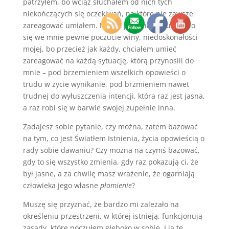
patrzyłem, bo wciąż słuchałem od nich tych
niekończących się oczekiwań, na które nie zawsze
zareagować umiałem. Nawet przyznam, budowało
się we mnie pewne poczucie winy, niedoskonałości
mojej, bo przecież jak każdy, chciałem umieć
zareagować na każdą sytuację, którą przynosili do
mnie – pod brzemieniem wszelkich opowieści o
trudu w życie wynikanie, pod brzmieniem nawet
trudnej do wyłuszczenia intencji, która raz jest jasna,
a raz robi się w barwie swojej zupełnie inna.
Zadajesz sobie pytanie, czy można, zatem bazować
na tym, co jest Światłem Istnienia, życia opowieścią o
rady sobie dawaniu? Czy można na czymś bazować,
gdy to się wszystko zmienia, gdy raz pokazują ci, że
był jasne, a za chwilę masz wrażenie, że ogarniają
człowieka jego własne
płomienie
?
Muszę się przyznać, że bardzo mi zależało na
określeniu przestrzeni, w której istnieją, funkcjonują
zasady, które poczułem głęboko w sobie. I ja tę