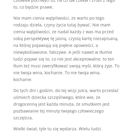
człowiek pochwyci to, na co tak czekał i zrobi z tego
to, co będzie prawe.
Nie mam cienia wątpliwości, że warto po tego
rodzaju dzieła, czyny życia tutaj bywać. Nie mam
cienia wątpliwości, że nadal każdy z was ma przed
sobą perspektywę tę jasną, czystą kartę niezapisaną,
na której pojawiają się piękne opowieści, a
niewykoślawione, fałszywe. A jeśli nawet w tłumie
ludzi pojawi się to, co nie jest akceptowalne, to ten
tłum też musi zweryfikować swoją myśl, którą żyje. To
nie twoja wina, kochanie. To nie twoja wina,
kochanie.
Do tych dni i godzin, do tej wizji jutra, warto przesłać
uśmiech dziecka szczęśliwego, które wie, że
drogocenną jest każda minuta, że smutkiem jest
pozbawianie tej minuty twojego człowieczego
szczęścia.
Wielki świat, tyle tu się wydarza. Wielu ludzi.