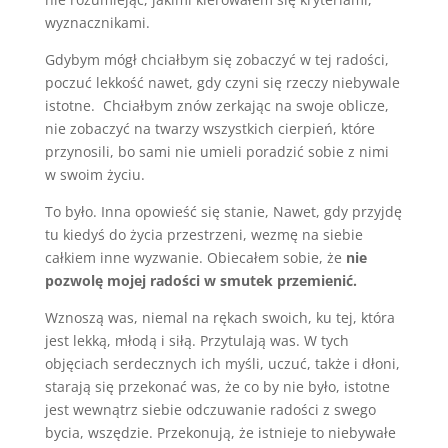
wyznacznikami.
Gdybym mógł chciałbym się zobaczyć w tej radości,
poczuć lekkość nawet, gdy czyni się rzeczy niebywale
istotne. Chciałbym znów zerkając na swoje oblicze,
nie zobaczyć na twarzy wszystkich cierpień, które
przynosili, bo sami nie umieli poradzić sobie z nimi
w swoim życiu.
To było. Inna opowieść się stanie, Nawet, gdy przyjdę
tu kiedyś do życia przestrzeni, wezmę na siebie
całkiem inne wyzwanie. Obiecałem sobie, że
nie
pozwolę mojej radości w smutek przemienić.
Wznoszą was, niemal na rękach swoich, ku tej, która
jest lekką, młodą i siłą. Przytulają was. W tych
objęciach serdecznych ich myśli, uczuć, także i dłoni,
starają się przekonać was, że co by nie było, istotne
jest wewnątrz siebie odczuwanie radości z swego
bycia, wszędzie. Przekonują, że istnieje to niebywałe