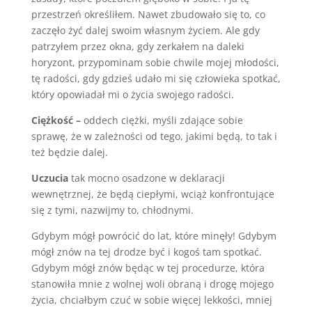
przestrzeń określiłem. Nawet zbudowało się to, co
zaczęło żyć dalej swoim własnym życiem. Ale gdy
patrzyłem przez okna, gdy zerkałem na daleki
horyzont, przypominam sobie chwile mojej młodości,
tę radości, gdy gdzieś udało mi się człowieka spotkać,
który opowiadał mi o życia swojego radości.
Ciężkość –
oddech ciężki, myśli zdające sobie
sprawę, że w zależności od tego, jakimi będą, to tak i
też będzie dalej.
Uczucia
tak mocno osadzone w deklaracji
wewnętrznej, że będą ciepłymi, wciąż konfrontujące
się z tymi, nazwijmy to, chłodnymi.
Gdybym mógł powrócić do lat, które minęły! Gdybym
mógł znów na tej drodze być i kogoś tam spotkać.
Gdybym mógł znów będąc w tej procedurze, która
stanowiła mnie z wolnej woli obraną i drogę mojego
życia, chciałbym czuć w sobie więcej lekkości, mniej