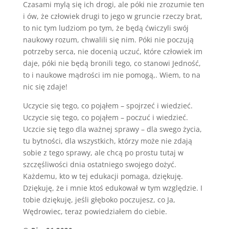
Czasami mylą się ich drogi, ale póki nie zrozumie ten
i ów, że człowiek drugi to jego w gruncie rzeczy brat,
to nic tym ludziom po tym, że będą ćwiczyli swój
naukowy rozum, chwalili się nim. Póki nie poczują
potrzeby serca, nie docenią uczuć, które człowiek im
daje, póki nie będą bronili tego, co stanowi Jedność,
to i naukowe mądrości im nie pomogą,. Wiem, to na
nic się zdaje!
Uczycie się tego, co pojąłem – spojrzeć i wiedzieć.
Uczycie się tego, co pojąłem – poczuć i wiedzieć.
Uczcie się tego dla ważnej sprawy – dla swego życia,
tu bytności, dla wszystkich, którzy może nie zdają
sobie z tego sprawy, ale chcą po prostu tutaj w
szczęśliwości dnia ostatniego swojego dożyć.
Każdemu, kto w tej edukacji pomaga, dziękuję.
Dziękuję, że i mnie ktoś edukował w tym względzie. I
tobie dziękuję, jeśli głęboko poczujesz, co Ja,
Wędrowiec, teraz powiedziałem do ciebie.