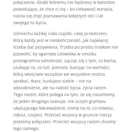
połączenie, dzięki któremu nie będziesz w katordze,
powodujące, że chce ci się – bo ciekawość wzrasta,
nasila się chęć poznawania kolejnych dni i lat
swojego tu bycia.
Uśmiechu każdej ciała cząstki, całej przestrzeni,
którą każdy jest w nieskończoność, jak najwięcej
trzeba dać pożywienia. Trzeba po prostu troskom nie
pozwolić, by ogarnęła człowieka w smutku
przeogromna samotność. Łącząc się z tym, co kocha,
szukając to, co tuli, pomoże, bazując na wartości,
którą właściwie wszędzie we wszystkim można
spotkać, tkasz, budujesz siebie – nie na
odosobnienie, ale na radość bycia, życia razem.
Tego razem, które polega na tym, że się rozumiemy,
że jeden drugiego szanuje, nie uczyni grymasu
ukazującego lekceważenie, ironię na to, co mówisz,
robisz, czujesz. Przecież wszyscy w gruncie rzeczy
jesteśmy połączeni. Przecież wszyscy razem chcemy
tego samego.