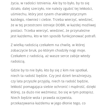
życia, w radości Istnienia. Ale by to było, by to się
działo, dalej szerzyło, nie należy zgubić tej lekkości,
uśmiechu, który jest rysem charakterystycznym
każdego, również i ciebie. Trzeba wierzyć, wiedzieć,
że w tej przestrzeni istnieje DOBR, w każdej możliwej
postaci. Trzeba wierzyć, wiedzieć, że przynależne
jest każdemu, kto w ten sposób funkcjonować potrafi.
Z wielką radością czekałem na chwilę, w której
zobaczycie bruk, po którym chodziły nogi moje.
Czekałem z radością, aż wasze serce zabije wtedy
radością.
Gdzie by to nie było, kto by się z kim nie spotkał,
niech ta radość będzie. Czy jest dzień teraźniejszy,
czy lata przyszłe przyjdą, niech ta radość będzie,
lekkość pomagająca siebie ochronić i mądrość, dzięki
której, za dużo nie weźmiesz, bo się w tym potopisz.
Niech będzie wola i prawda oczywista,
przekazywania każdemu w jego dłonie tego, co