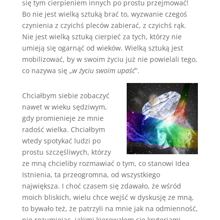
się tym cierpieniem innych po prostu przejmować!
Bo nie jest wielką sztuką brać to, wyzwanie czegoś
czynienia z czyichś pleców zabierać, z czyichś rąk.
Nie jest wielką sztuką cierpieć za tych, którzy nie
umieją się ogarnąć od wieków. Wielką sztuką jest
mobilizować, by w swoim życiu już nie powielali tego,
co nazywa się „
w życiu swoim upaść
”.
Chciałbym siebie zobaczyć
nawet w wieku sędziwym,
gdy promienieje ze mnie
radość wielka. Chciałbym
wtedy spotykać ludzi po
prostu szczęśliwych, którzy
ze mną chcieliby rozmawiać o tym, co stanowi Idea
Istnienia, ta przeogromna, od wszystkiego
największa. I choć czasem się zdawało, że wśród
moich bliskich, wielu chce wejść w dyskusję ze mną,
to bywało też, że patrzyli na mnie jak na odmienność,
nie rozumiejąc, jakimi kierowałem się kryteriami,