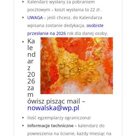
Kalendarz wysłany za pobraniem
pocztowym – koszt wysłania to 22 zł .
UWAGA
– jeśli chcesz, do Kalendarza
wpisana zostanie dedykacja,
osobiste
przesłanie na 2026
rok dla danej osoby.
Ka
le
nd
ar
z
20
26
za
m
ówisz pisząc mail –
nowalska@wp.pl
ilość egzemplarzy ograniczona!
informacje techniczne –
kalendarz do
powieszenia na ścianie, każdy miesiąc na