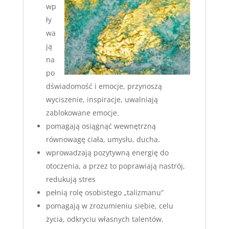
wp
ły
wa
ją
na
po
dświadomość i emocje, przynoszą
wyciszenie, inspiracje, uwalniają
zablokowane emocje.
pomagają osiągnąć wewnętrzną
równowagę ciała, umysłu, ducha.
​wprowadzają pozytywną energię do
otoczenia, a przez to poprawiają nastrój,
redukują stres
pełnią rolę osobistego „talizmanu”
pomagają w zrozumieniu siebie, celu
życia, odkryciu własnych talentów.