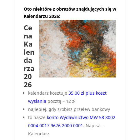
​Oto niektóre z obrazów znajdujących się w
Kalendarzu 2026:
Ce
na
Ka
len
da
rza
20
26
kalendarz kosztuje
35,00 zł plus koszt
wysłania
pocztą – 12 zł
najlepiej, gdy zrobisz przelew bankowy
to nasze
konto Wydawnictwo MW 58 8002
0004 0017 9676 2000 0001
. Napisz –
Kalendarz