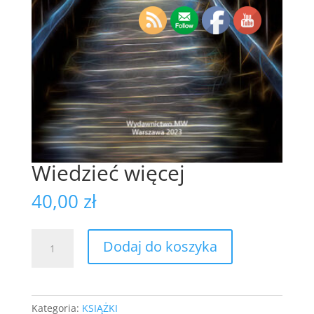
Wiedzieć więcej
40,00
zł
ilość
Dodaj do koszyka
Wiedzieć
więcej
Kategoria:
KSIĄŻKI