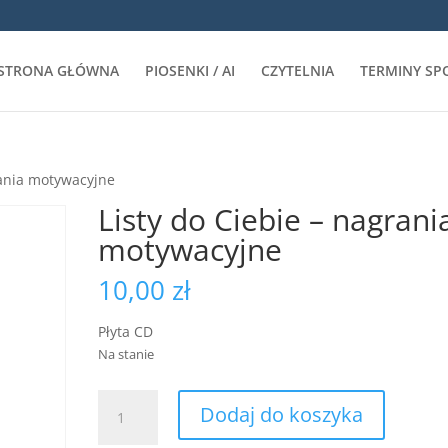
STRONA GŁÓWNA
PIOSENKI / AI
CZYTELNIA
TERMINY SP
rania motywacyjne
Listy do Ciebie – nagrani
motywacyjne
10,00
zł
Płyta CD
Na stanie
ilość
Dodaj do koszyka
Listy
do