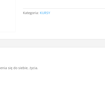
Ciebie
-
Kategoria:
KURSY
nagrania
motywacyjne
ia się do siebie, życia.