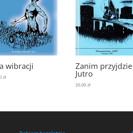
ła wibracji
Zanim przyjdzie
Jutro
00
zł
20,00
zł