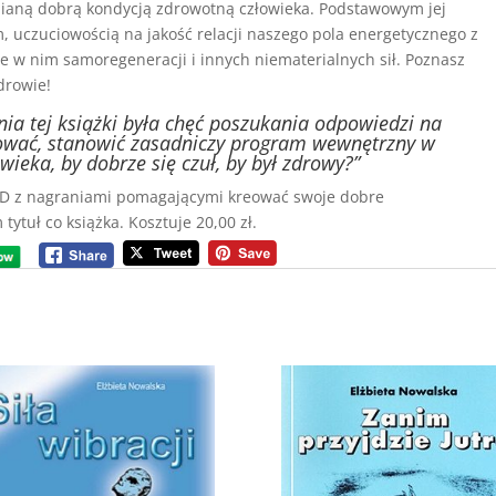
ianą dobrą kondycją zdrowotną człowieka. Podstawowym jej
 uczuciowością na jakość relacji naszego pola energetycznego z
e w nim samoregeneracji i innych niematerialnych sił. Poznasz
drowie!
a tej książki była chęć poszukania odpowiedzi na
nować, stanowić zasadniczy program wewnętrzny w
eka, by dobrze się czuł, by był zdrowy?”
 CD z nagraniami pomagającymi kreować swoje dobre
tytuł co książka. Kosztuje 20,00 zł.