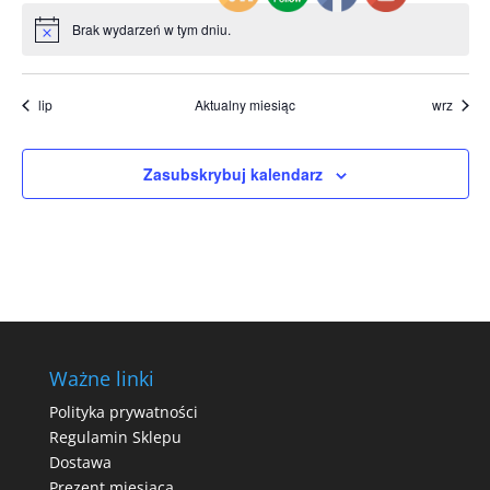
Brak wydarzeń w tym dniu.
Powiadomienie
lip
Aktualny miesiąc
wrz
Zasubskrybuj kalendarz
Ważne linki
Polityka prywatności
Regulamin Sklepu
Dostawa
Prezent miesiąca