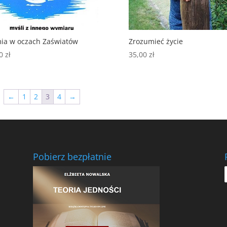
ia w oczach Zaświatów
Zrozumieć życie
00
zł
35,00
zł
←
1
2
3
4
→
Pobierz bezpłatnie