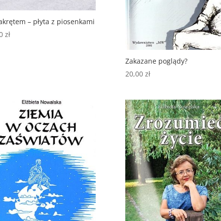
akrętem – płyta z piosenkami
00
zł
Zakazane poglądy?
20,00
zł