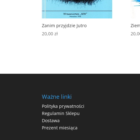
Zanim przyjdzie Jutro
Ziem
20,00
zł
20,
Ważne linki
Polityka prywatności
Regulamin Sklepu
Dostawa
Prezent miesiąca