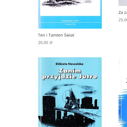
Za z
25,
Ten i Tamten Świat
20,00
zł