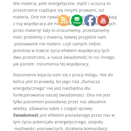
Nie materia, pole energetyczne, myśli i uczucia to
przestrzenie rządzące się innymi prawami, niż
materia. One nie rywalizują z materią, raczej szukają
z nią współpracy ale nie na warunkach dyktowanych
przez materię! Gdy to zrozumiemy, przestaniemy
mieć problemy z materią, łatwiej przyjdzie nam
poznawanie nie materii, czyli samych siebie.
Jesteśmy w trakcie życia efektem współpracy tych
dwu przestrzeni, a nasza świadomość to nic innego,
jak poziom rozumienia tej współpracy.
Rozumienie kojarzy nam się z pracą mózgu. Nie do
końca jest to prawdą, bo jego rola „tłumacza
energetycznego” nie jest niezbędna dla
funkcjonowania naszej świadomości. Ona nie jest
tylko poziomem posiadanej przez nas aktualnie
wiedzy, zdawania sobie z czegoś sprawy.
Świadomość
jest efektem posiadanego przez nas w
tym życiu potencjału energetycznego, zespołu
możliwości poznawczych, działania komunikacji