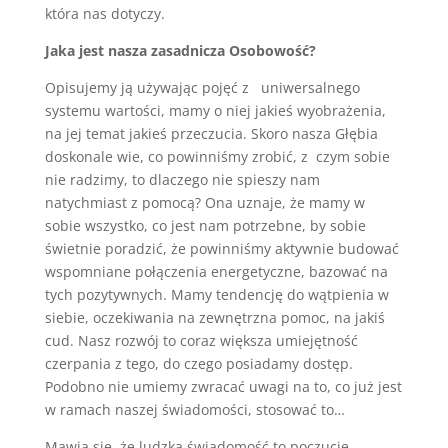
która nas dotyczy.
Jaka jest nasza zasadnicza Osobowość?
Opisujemy ją używając pojęć z uniwersalnego
systemu wartości, mamy o niej jakieś wyobrażenia,
na jej temat jakieś przeczucia. Skoro nasza Głębia
doskonale wie, co powinniśmy zrobić, z czym sobie
nie radzimy, to dlaczego nie spieszy nam
natychmiast z pomocą? Ona uznaje, że mamy w
sobie wszystko, co jest nam potrzebne, by sobie
świetnie poradzić, że powinniśmy aktywnie budować
wspomniane połączenia energetyczne, bazować na
tych pozytywnych. Mamy tendencję do wątpienia w
siebie, oczekiwania na zewnętrzna pomoc, na jakiś
cud. Nasz rozwój to coraz większa umiejętność
czerpania z tego, do czego posiadamy dostęp.
Podobno nie umiemy zwracać uwagi na to, co już jest
w ramach naszej świadomości, stosować to…
Mawia się, że ludzka świadomość to poczucie